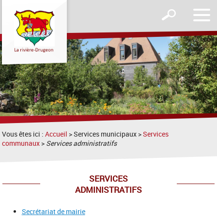
Affic
Afficher
le
le
men
formulaire
de
recherche
Vous êtes ici :
Accueil
> Services municipaux >
Services
communaux
>
Services administratifs
SERVICES
ADMINISTRATIFS
Secrétariat de mairie