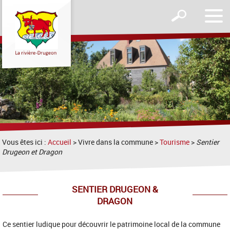
Affic
Afficher
le
le
men
formulaire
de
recherche
Vous êtes ici :
Accueil
> Vivre dans la commune >
Tourisme
>
Sentier
Drugeon et Dragon
SENTIER DRUGEON &
DRAGON
Ce sentier ludique pour découvrir le patrimoine local de la commune