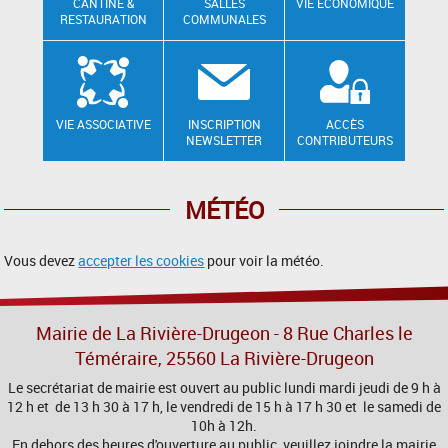
CANTINE &
SALLES
VIE ÉCONOMIQUE
RESTAURATION
COMMUNALES
VIE ASSOCIATIVE
INSCRIPTION
ACCÈS
NEWSLETTER
CONTRIBUTEURS
MÉTÉO
Vous devez
accepter les cookies
pour voir la météo.
Mairie de La Rivière-Drugeon - 8 Rue Charles le
Téméraire, 25560 La Rivière-Drugeon
Le secrétariat de mairie est ouvert au public lundi mardi jeudi de 9 h à
12 h et de 13 h 30 à 17 h, le vendredi de 15 h à 17 h 30 et le samedi de
10h à 12h.
En dehors des heures d'ouverture au public, veuillez joindre la mairie