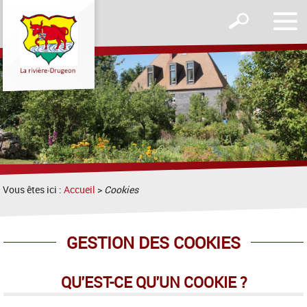
Affic
Afficher
le
le
men
formulaire
de
recherche
Vous êtes ici :
Accueil
>
Cookies
GESTION DES COOKIES
QU'EST-CE QU'UN COOKIE ?