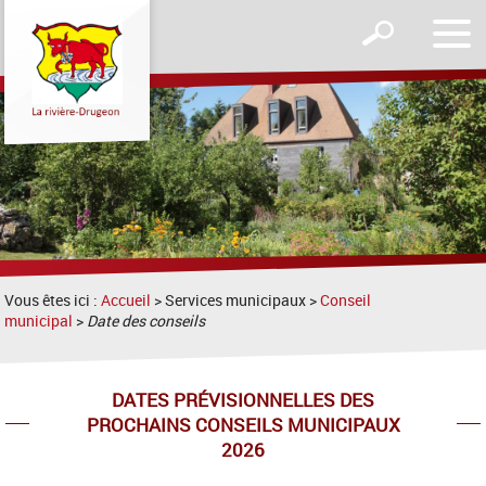
Affic
Afficher
le
le
men
formulaire
de
recherche
Vous êtes ici :
Accueil
> Services municipaux >
Conseil
municipal
>
Date des conseils
DATES PRÉVISIONNELLES DES
PROCHAINS CONSEILS MUNICIPAUX
2026