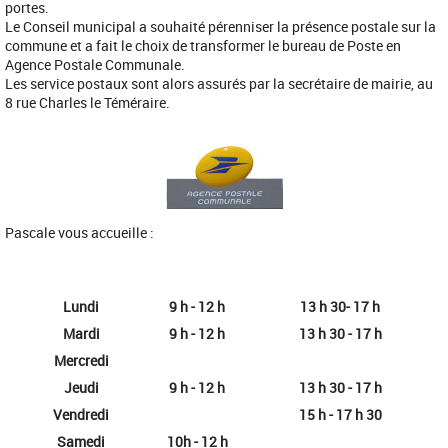
portes.
Le Conseil municipal a souhaité pérenniser la présence postale sur la
commune et a fait le choix de transformer le bureau de Poste en
Agence Postale Communale.
Les service postaux sont alors assurés par la secrétaire de mairie, au
8 rue Charles le Téméraire.
Pascale vous accueille :
Lundi
9 h - 12 h
13 h 30- 17 h
Mardi
9 h - 12 h
13 h 30 - 17 h
Mercredi
Jeudi
9 h - 12 h
13 h 30 - 17 h
Vendredi
15 h - 17 h 30
Samedi
10h - 12 h