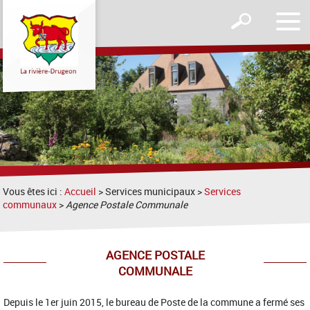
Affic
Afficher
le
le
men
formulaire
de
recherche
Vous êtes ici :
Accueil
> Services municipaux >
Services
communaux
>
Agence Postale Communale
AGENCE POSTALE
COMMUNALE
Depuis le 1er juin 2015, le bureau de Poste de la commune a fermé ses