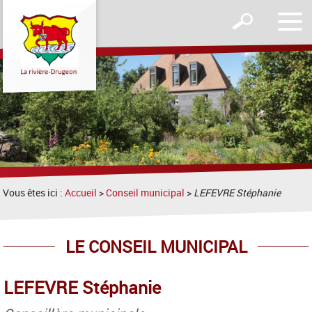
Affic
Afficher
le
le
men
formulaire
de
recherche
Vous êtes ici :
Accueil
>
Conseil municipal
>
LEFEVRE Stéphanie
LE CONSEIL MUNICIPAL
LEFEVRE Stéphanie