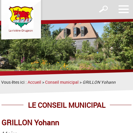
Affic
Afficher
le
le
men
formulaire
de
recherche
Vous êtes ici :
Accueil
>
Conseil municipal
>
GRILLON Yohann
LE CONSEIL MUNICIPAL
GRILLON Yohann