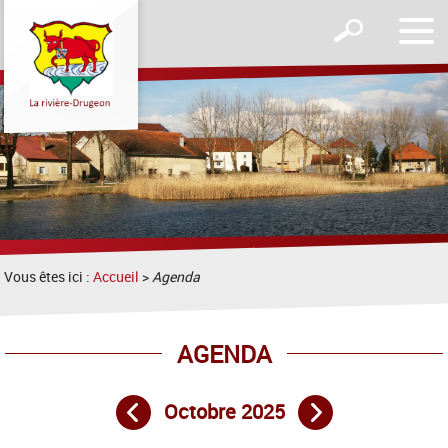
Affic
Afficher
le
le
men
formulaire
de
recherche
Vous êtes ici :
Accueil
>
Agenda
AGENDA
Octobre 2025
Mois précédent
Mois suivant