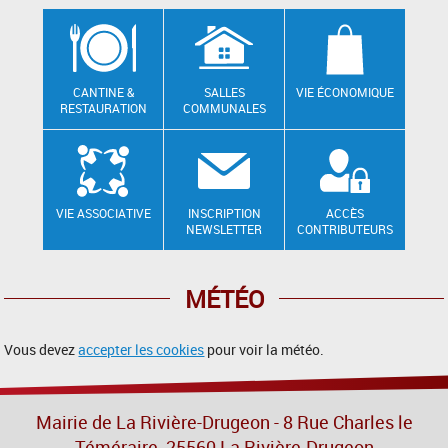
CANTINE &
SALLES
VIE ÉCONOMIQUE
RESTAURATION
COMMUNALES
VIE ASSOCIATIVE
INSCRIPTION
ACCÈS
NEWSLETTER
CONTRIBUTEURS
MÉTÉO
Vous devez
accepter les cookies
pour voir la météo.
Mairie de La Rivière-Drugeon - 8 Rue Charles le
Téméraire, 25560 La Rivière-Drugeon