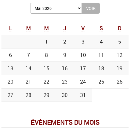
Afficher
le
mois
de
L
M
M
J
V
S
D
:
1
2
3
4
5
6
7
8
9
10
11
12
13
14
15
16
17
18
19
20
21
22
23
24
25
26
27
28
29
30
31
ÉVÈNEMENTS DU MOIS