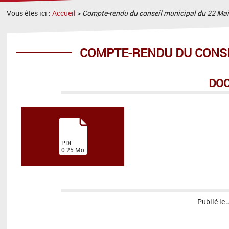
Vous êtes ici :
Accueil
>
Compte-rendu du conseil municipal du 22 Ma
COMPTE-RENDU DU CONSEI
DO
(
PDF
0.25
Mo
)
Publié le