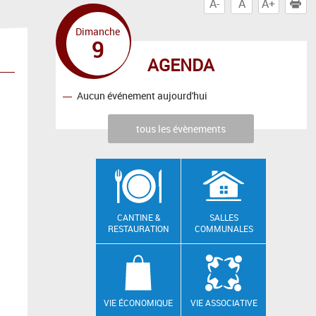
A-
A
A+
I
Dimanche
9
AGENDA
Aucun événement aujourd'hui
tous les évènements
CANTINE &
SALLES
RESTAURATION
COMMUNALES
VIE ÉCONOMIQUE
VIE ASSOCIATIVE