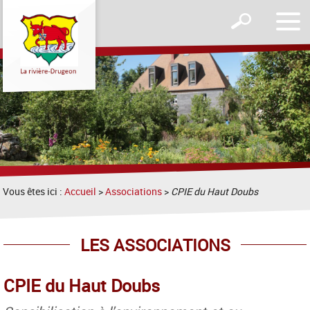
Affic
Afficher
le
le
men
formulaire
de
recherche
Vous êtes ici :
Accueil
>
Associations
>
CPIE du Haut Doubs
LES ASSOCIATIONS
CPIE du Haut Doubs